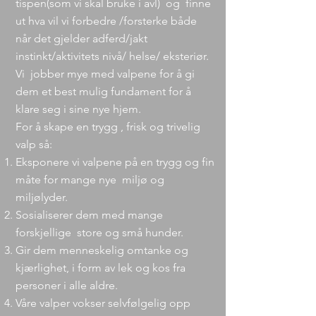
tispen(som vi skal bruke i avl) og finne
ut hva vil vi forbedre /forsterke både
når det gjelder adferd/jakt
instinkt/aktivitets nivå/ helse/ eksteriør.
Vi jobber mye med valpene for å gi
dem et best mulig fundament for å
klare seg i sine nye hjem.
For å skape en trygg , frisk og trivelig
valp så:
Eksponere vi valpene på en trygg og fin
måte for mange nye miljø og
miljølyder.
Sosialiserer dem med mange
forskjellige store og små hunder.
Gir dem menneskelig omtanke og
kjærlighet, i form av lek og kos fra
personer i alle aldre.
Våre valper vokser selvfølgelig opp