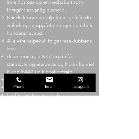
inne hos oss og er med på alt som
foregår i et vanlig hushold.
Når du kjøper en valp fra oss, så får du
veileding og oppfølging gjennom hele
hundens levetid.
Alle våre valpekull følger raseklubbens
krav.
de er registret i NKK og du får
stamtavle og eierbevis og Norsk kennel
klubb (NKK) sin kjøpskontrakt
valpene er micro chipet
Phone
Email
Instagram
har en helseattest
har fått første gangs vaksine
har fått orme behandlig 3 ganger
har forsikring for skjulte feil hos Agria.
Dette får dere med valpen:
en perm med stamtavle, helseattest,