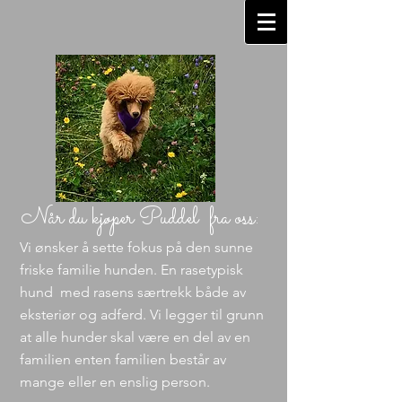
Når du kjøper Puddel fra oss:
Vi ønsker å sette fokus på den sunne
friske familie hunden. En rasetypisk
hund med rasens særtrekk både av
eksteriør og adferd. Vi legger til grunn
at alle hunder skal være en del av en
familien enten familien består av
mange eller en enslig person.