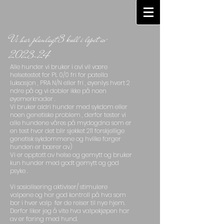
Vi har planlagt 3 kull i løpet av
2023-24
Alle hunder vi bruker i avl vil være
helsetestet for PL 0/0 fri for patella
luksasjon , PRA N/N eller fri , øyenlys hvert 2
ndre på og vi dobler ikke på noen
øyemerknader .
Vi bruker aldri hunder med sykdom eller
noen genetiske problem , derfor tester vi
alle hundene våres på mydogdna som er
en test hvor det blir sjekket 211 forskjellige
genetisk sykdommene og hvilke farger
hunden er bærer av)
Vi er opptatt av helse og gemytt og bruker
kun hunder med godt gemytt og god
psyke .
Vi sosialisering aktiviser/ stimulere
valpene og har god kontroll på hva som
bor i hver valp før de reiser til nye hjem.
Derfor liker jeg å vite hva valpekjøpen har
av er faring med hund.