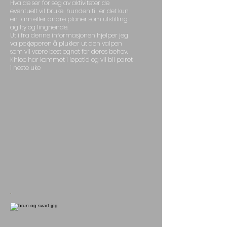
Hva de ser for seg av aktiviteter de
eventuelt vil bruke hunden til, er det kun
en fam eller andre planer som utstilling,
agilty og lingnende.
Ut i fra denne informasjonen hjelper jeg
valpekjøperen å plukker ut den valpen
som vil være best egnet for deres behov.
Khloe
har kommet i løpetid og vil bli paret
i neste uke
.