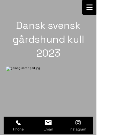
Dansk svensk
gårdshund kull
2023
Phone
Email
Instagram